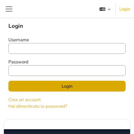
Vai al contenuto principale
Login
Pannello laterale
Blocchi
Salta Login
Login
MusAPP Learn to
Username
sing and play
B&amp;O
Password
instruments, guitar,
and piano!
Crea un account
Hai dimenticato la password?