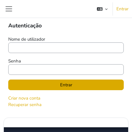
Ir para o conteúdo principal
Entrar
Painel lateral
Blocos
Ignorar Autenticação
Autenticação
MusAPP Learn to
Nome de utilizador
sing and play
B&amp;O
Senha
instruments, guitar,
and piano!
Criar nova conta
Recuperar senha